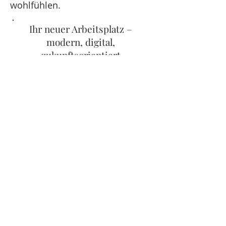
wohlfühlen.
Ihr neuer Arbeitsplatz –
modern, digital,
zukunftsorientiert
Bei PJM + Partner setzen wir auf
moderne Arbeitsmethoden,
digitale Prozesse und eine offene
Unternehmenskultur. Wir
wissen: Zufriedene
Mitarbeitende sind der Schlüssel
zu langfristigem Erfolg – und
genau dafür tun wir alles, was in
unserer Macht steht.
Jetzt bewerben und
durchstarten!