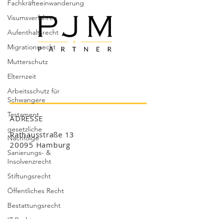
Fachkräfteeinwanderung
Visumsverfahren
Aufenthaltsrecht
Migrationsrecht
Mutterschutz
Elternzeit
Arbeitsschutz für
Schwangere
Testament
ADRESSE
gesetzliche
Rathausstraße 13
Nachfolge
20095 Hamburg
Sanierungs- &
Insolvenzrecht
Stiftungsrecht
Öffentliches Recht
Bestattungsrecht