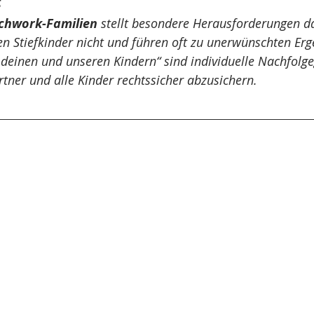
tchwork-Familien
 stellt besondere Herausforderungen da
rungs- & Insolvenzrecht
Stiftungsrecht
Öffentliches Re
en Stiefkinder nicht und führen oft zu unerwünschten Erg
deinen und unseren Kindern“ sind individuelle Nachfolge
tner und alle Kinder rechtssicher abzusichern.
Sozialversicherungsrecht
Urheberrecht
KI-Recht
sführerhaftung
Insolvenzrecht