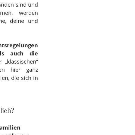
anden sind und 
men, werden 
ne, deine und 
htsregelungen
ls auch die 
 „klassischen“ 
en hier ganz 
n, die sich in 
lich?
amilien 