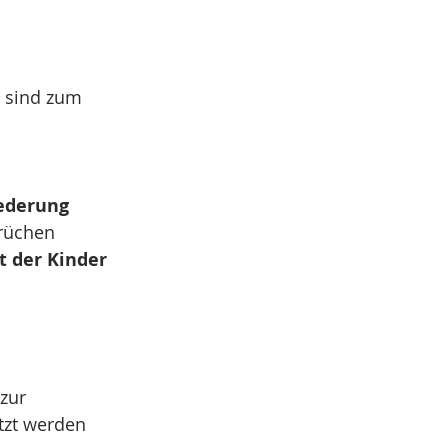
, sind zum 
federung
prüchen
t der Kinder
 zur 
tzt werden 