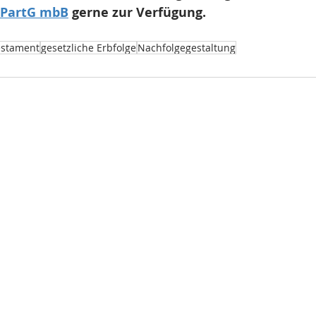
 PartG mbB
 gerne zur Verfügung.
estament
gesetzliche Erbfolge
Nachfolgegestaltung