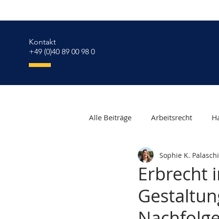
Kontakt
+49 (0)40 89 00 98 0
Alle Beiträge
Arbeitsrecht
Ha
Sophie K. Palaschi
Erbrecht
Verbraucherschut
Erbrecht 
Gestaltun
Migrationsrecht
Mutterschu
Nachfolg