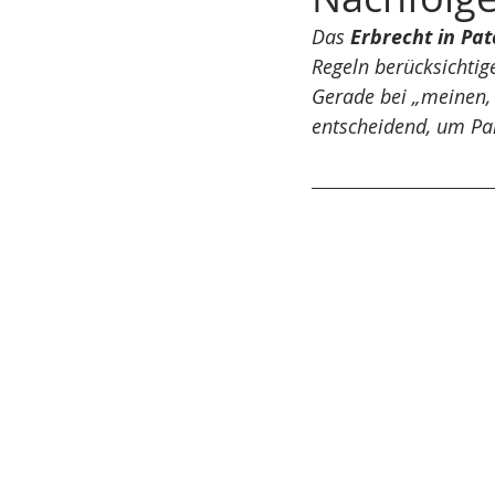
Das 
Erbrecht in Pa
gesetzliche Nachfolge
Sanie
Regeln berücksichtig
Gerade bei „meinen, 
IT-Recht
entscheidend, um Par
Datenschutzrecht
Gesellschaftsrecht
Geschäft