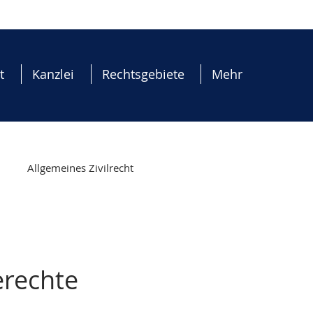
t
Kanzlei
Rechtsgebiete
Mehr
Allgemeines Zivilrecht
erfahren
Aufenthaltsrecht
erechte
ment