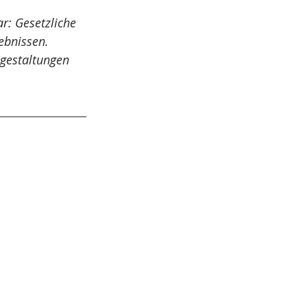
r: Gesetzliche 
cht
Bestattungsrecht
ebnissen. 
­gestaltungen 
Gewerblicher Rechtsschutz