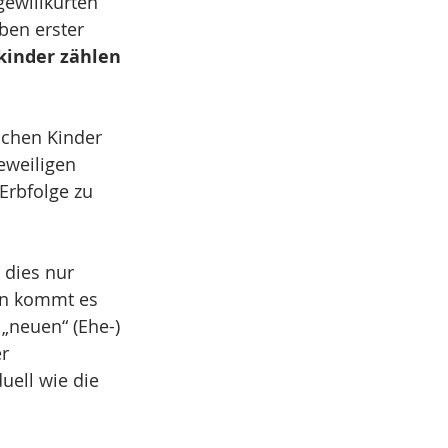
gewillkürten 
ben erster 
kinder zählen 
ichen Kinder 
weiligen 
 Erbfolge zu 
dies nur 
en kommt es 
„neuen“ (Ehe-) 
r 
uell wie die 