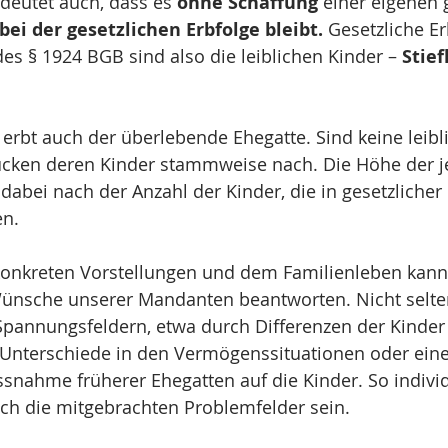
deutet auch, dass es 
ohne Schaffung
 einer eigenen 
bei der gesetzlichen Erbfolge bleibt.
 Gesetzliche Er
s § 1924 BGB sind also die leiblichen Kinder – 
Stief
rbt auch der überlebende Ehegatte. Sind keine leibl
cken deren Kinder stammweise nach. Die Höhe der je
h dabei nach der Anzahl der Kinder, die in gesetzlicher
en.
onkreten Vorstellungen und dem Familienleben kann 
ünsche unserer Mandanten beantworten. Nicht selt
Spannungsfeldern, etwa durch Differenzen der Kinder 
 Unterschiede in den Vermögenssituationen oder eine
ssnahme früherer Ehegatten auf die Kinder. So individ
ch die mitgebrachten Problemfelder sein.