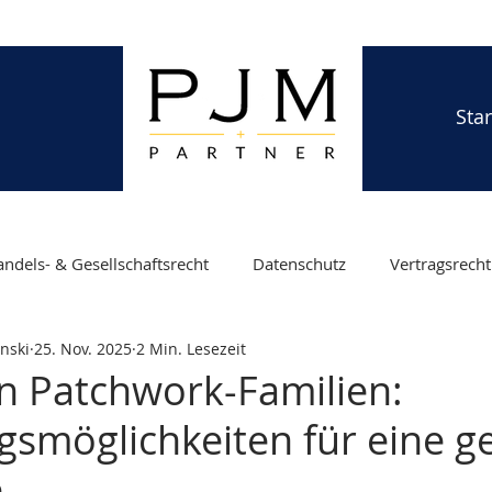
Star
ndels- & Gesellschaftsrecht
Datenschutz
Vertragsrecht
nski
25. Nov. 2025
2 Min. Lesezeit
z
Familienrecht
Fachkräfteeinwanderung
Visumsv
in Patchwork-Familien:
gsmöglichkeiten für eine g
tz
Elternzeit
Arbeitsschutz für Schwangere
Testa
e