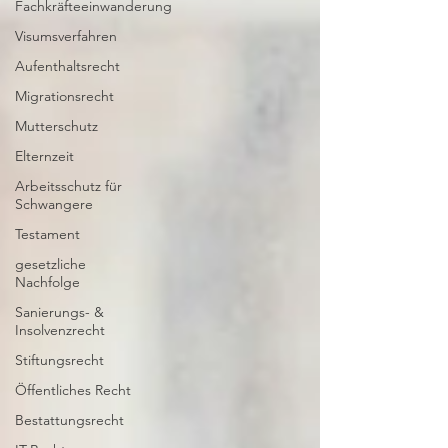
Fachkräfteeinwanderung
Visumsverfahren
Aufenthaltsrecht
Migrationsrecht
Mutterschutz
Elternzeit
Arbeitsschutz für
Schwangere
Testament
gesetzliche
Nachfolge
Sanierungs- &
Insolvenzrecht
Stiftungsrecht
Öffentliches Recht
Bestattungsrecht