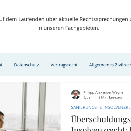
 auf dem Laufenden über aktuelle Rechtssprechungen
in unseren Fachgebieten.
ht
Datenschutz
Vertragsrecht
Allgemeines Zivilrec
wanderung
Visumsverfahren
Aufenthaltsrecht
Migr
Philipp-Alexander Wagner
5. Jan.
2 Min. Lesezeit
SANIERUNGS- & INSOLVENZR
ngere
Testament
gesetzliche Nachfolge
Sanierungs
Überschuldungs
Insolvenzrecht: 