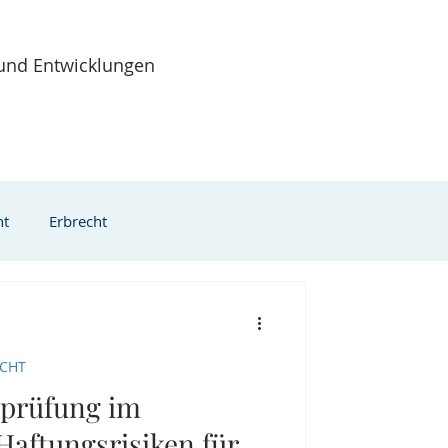
 und Entwicklungen
ht
Erbrecht
ationsrecht
ECHT
- & Insolvenzrecht
prüfung im
Haftungsrisiken für