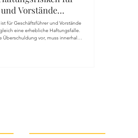
echt
 und Vorstände
.
st für Geschäftsführer und Vorstände
lvenzrecht
ugleich eine erhebliche Haftungsfalle.
he Überschuldung vor, muss innerhalb
enzantrag gestellt werden. Grundlage
nswerte, aktuelle Rechtsprechung
hrungsprognose, die eine
heilen kann.