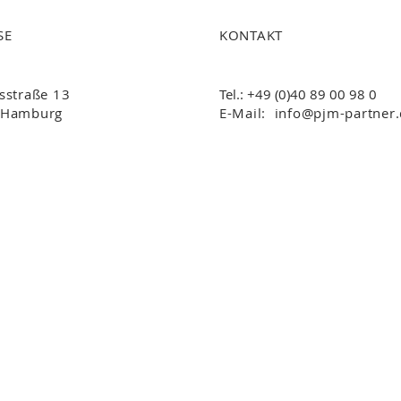
SE
KONTAKT
sstraße 13
Tel.:
+49 (0)40 89 00 98 0
 Hamburg
E-Mail:
info@pjm-partner
Impressum
Datenschutz
© 2026 PJM Palaschinski Jacobi Möbius + Partner PartG mbB