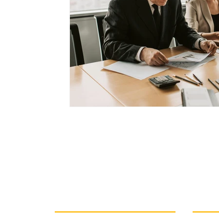
Stiftungsrecht
Öffentliches Recht
Bestattungsrec
Urheberrecht
KI-Recht
Gewerblicher Rechtsschut