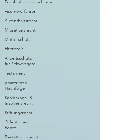
Fachkräfteeinwanderung
Visumsverfahren
Aufenthaltsrecht
Migrationsrecht
Mutterschutz
Elternzeit
Arbeitsschutz
für Schwangere
Testament
gesetzliche
Nachfolge
Sanierungs- &
Insolvenzrecht
Stiftungsrecht
Öffentliches
Recht
Bestattungsrecht