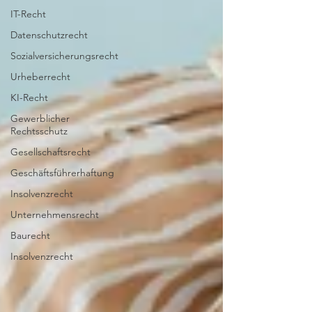
IT-Recht
Datenschutzrecht
Sozialversicherungsrecht
Urheberrecht
KI-Recht
Gewerblicher
Rechtsschutz
Gesellschaftsrecht
Geschäftsführerhaftung
Insolvenzrecht
Unternehmensrecht
Baurecht
Insolvenzrecht