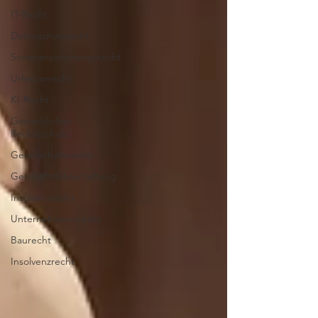
IT-Recht
Datenschutzrecht
Sozialversicherungsrecht
Urheberrecht
KI-Recht
Gewerblicher
Rechtsschutz
Gesellschaftsrecht
Geschäftsführerhaftung
Insolvenzrecht
Unternehmensrecht
Baurecht
Insolvenzrecht