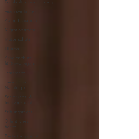
Fachkräfteeinwanderung
Visumsverfahren
Aufenthaltsrecht
Migrationsrecht
Mutterschutz
Elternzeit
Arbeitsschutz
für Schwangere
Testament
gesetzliche
Nachfolge
Sanierungs- &
Insolvenzrecht
Stiftungsrecht
Öffentliches
Recht
Bestattungsrecht