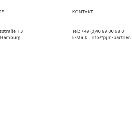
SE
KONTAKT
sstraße 13
Tel.:
+49 (0)40 89 00 98 0
 Hamburg
E-Mail:
info@pjm-partner
Impressum
Datenschutz
© 2026 PJM Palaschinski Jacobi Möbius + Partner PartG mbB