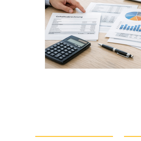
Stiftungsrecht
Öffentliches Recht
Bestattungsrec
Urheberrecht
KI-Recht
Gewerblicher Rechtsschut