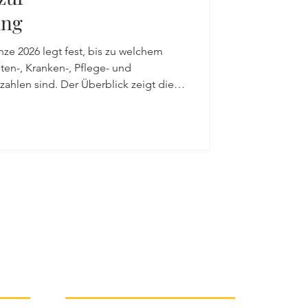
echt
ung
e 2026 legt fest, bis zu welchem
lvenzrecht
en-, Kranken-, Pflege- und
zahlen sind. Der Überblick zeigt die
sungsgrenzen, Beitragssätze sowie
zen für das Kalenderjahr 2026.
er erhalten damit eine kompakte
rechnung und die
 Praxis.