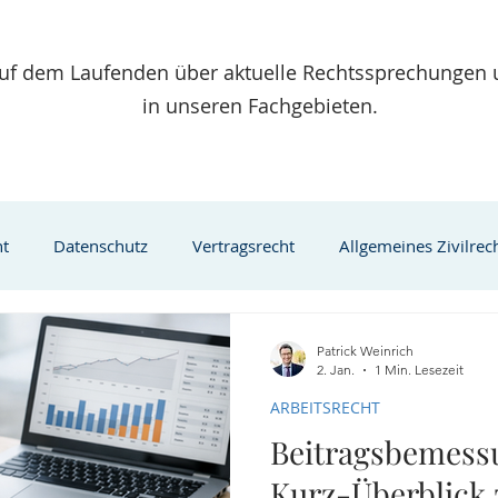
 auf dem Laufenden über aktuelle Rechtssprechungen
in unseren Fachgebieten.
ht
Datenschutz
Vertragsrecht
Allgemeines Zivilrec
wanderung
Visumsverfahren
Aufenthaltsrecht
Migr
Patrick Weinrich
2. Jan.
1 Min. Lesezeit
ARBEITSRECHT
ngere
Testament
gesetzliche Nachfolge
Sanierungs
Beitragsbemess
Kurz-Überblick 