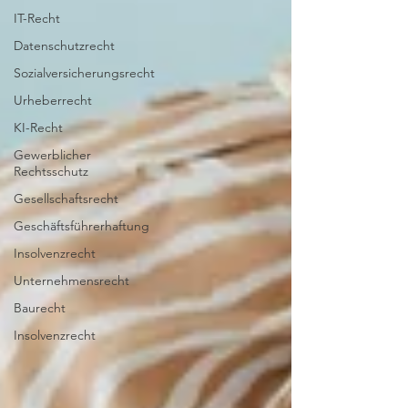
IT-Recht
Datenschutzrecht
Sozialversicherungsrecht
Urheberrecht
KI-Recht
Gewerblicher
Rechtsschutz
Gesellschaftsrecht
Geschäftsführerhaftung
Insolvenzrecht
Unternehmensrecht
Baurecht
Insolvenzrecht