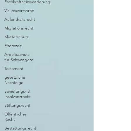
Fachkräfteeinwanderung
Visumsverfahren
Aufenthaltsrecht
Migrationsrecht
Mutterschutz
Elternzeit
Arbeitsschutz
für Schwangere
Testament
gesetzliche
Nachfolge
Sanierungs- &
Insolvenzrecht
Stiftungsrecht
Öffentliches
Recht
Bestattungsrecht