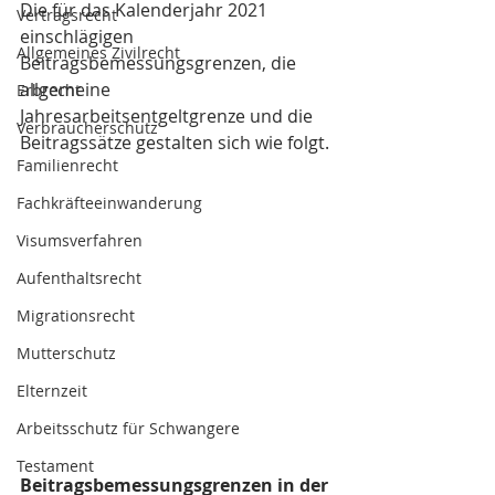
Die für das Kalenderjahr 2021 
Vertragsrecht
einschlägigen 
Allgemeines Zivilrecht
Beitragsbemessungsgrenzen, die 
allgemeine 
Erbrecht
Jahresarbeitsentgeltgrenze und die 
Verbraucherschutz
Beitragssätze gestalten sich wie folgt.
Familienrecht
Fachkräfteeinwanderung
Visumsverfahren
Aufenthaltsrecht
Migrationsrecht
Mutterschutz
Elternzeit
Arbeitsschutz für Schwangere
Testament
Beitragsbemessungsgrenzen in der 