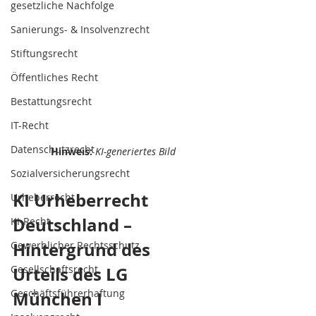
gesetzliche Nachfolge
Sanierungs- & Insolvenzrecht
Stiftungsrecht
Öffentliches Recht
Bestattungsrecht
IT-Recht
Datenschutzrecht
Hinweis:
KI-generiertes Bild
Sozialversicherungsrecht
KI Urheberrecht 
Urheberrecht
Deutschland – 
KI-Recht
Hintergrund des 
Gewerblicher Rechtsschutz
Gesellschaftsrecht
Urteils des LG 
Geschäftsführerhaftung
München I