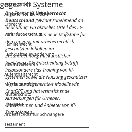
gegen KI-Systeme
Vertragsrecht
Das Thema 
KI Urheberrecht 
Allgemeines Zivilrecht
Deutschland
 gewinnt zunehmend an 
Erbrecht
Bedeutung. Ein aktuelles Urteil des LG 
Verbraucherschutz
München I setzt nun neue Maßstäbe für 
den Umgang mit urheberrechtlich 
Familienrecht
geschützten Inhalten im 
Fachkräfteeinwanderung
Zusammenhang mit künstlicher 
Intelligenz. Die Entscheidung betrifft 
Visumsverfahren
insbesondere das Training von KI-
Aufenthaltsrecht
Systemen sowie die Nutzung geschützter 
Werke durch generative Modelle wie 
Migrationsrecht
ChatGPT und hat weitreichende 
Mutterschutz
Auswirkungen für Urheber, 
Elternzeit
Unternehmen und Anbieter von KI-
Technologien.
Arbeitsschutz für Schwangere
Testament