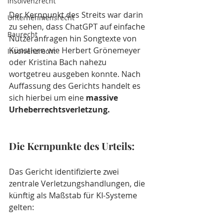
Insolvenzrecht
Der Kernpunkt des Streits war darin 
Unternehmensrecht
zu sehen, dass ChatGPT auf einfache 
Baurecht
Nutzeranfragen hin Songtexte von 
Künstlern wie Herbert Grönemeyer 
Insolvenzrecht
oder Kristina Bach nahezu 
wortgetreu ausgeben konnte. Nach 
Auffassung des Gerichts handelt es 
sich hierbei um eine 
massive 
Urheberrechtsverletzung.
Die Kernpunkte des Urteils:
Das Gericht identifizierte zwei 
zentrale Verletzungshandlungen, die 
künftig als Maßstab für KI-Systeme 
gelten: