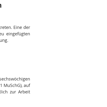
 
treten. Eine der 
u eingefügten 
dung.
 sechswöchigen 
1 MuSchG), auf 
ich zur Arbeit 