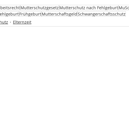
beitsrecht
Mutterschutzgesetz
Mutterschutz nach Fehlgeburt
MuSc
Fehlgeburt
Frühgeburt
Mutterschaftsgeld
Schwangerschaftsschutz
hutz
Elternzeit