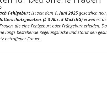
25
rungs- & Insolvenzrecht
Stiftungsrecht
Öffentliches Re
ach Fehlgeburt
 ist seit dem 
1. Juni 2025
 gesetzlich neu 
utterschutzgesetzes (§ 3 Abs. 5 MuSchG)
 erweitert d
 Frauen, die eine Fehlgeburt oder Frühgeburt erleiden. Da
Sozialversicherungsrecht
Urheberrecht
KI-Recht
ne lange bestehende Regelungslücke und stärkt den gesu
utz betroffener Frauen.
sführerhaftung
Insolvenzrecht