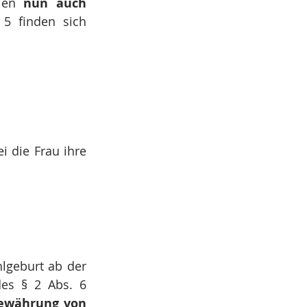
len 
nun auch 
 5 finden sich 
 die Frau ihre 
hlgeburt ab der 
es § 2 Abs. 6 
ewährung von 