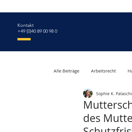
Kontakt
+49 (0)40 89 00 98 0
Alle Beiträge
Arbeitsrecht
Ha
Sophie K. Palaschi
Erbrecht
Verbraucherschut
Muttersch
des Mutte
Migrationsrecht
Mutterschu
Schutzfri