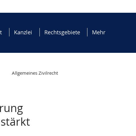
t
Kanzlei
Rechtsgebiete
Mehr
Allgemeines Zivilrecht
erfahren
Aufenthaltsrecht
erung
stärkt
ment