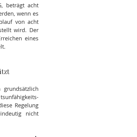
 beträgt acht 
rden, wenn es 
lauf von acht 
llt wird. Der 
reichen eines 
t.
tzt
grundsätzlich 
sunfähigkeits-
iese Regelung 
deutig nicht 