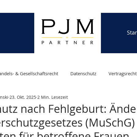
Star
ndels- & Gesellschaftsrecht
Datenschutz
Vertragsrecht
nski
23. Okt. 2025
2 Min. Lesezeit
z
Familienrecht
Fachkräfteeinwanderung
Visumsv
utz nach Fehlgeburt: Änd
rschutzgesetzes (MuSchG) 
tz
Elternzeit
Arbeitsschutz für Schwangere
Testa
sten für betroffene Frauen