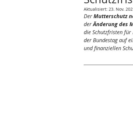
Aktualisiert:
23. Nov. 20
gesetzliche Nachfolge
Sanie
Der 
Mutterschutz n
der 
Änderung des M
die Schutzfristen für
IT-Recht
Datenschutzrecht
der Bundestag auf ei
und finanziellen Sch
Gesellschaftsrecht
Geschäft